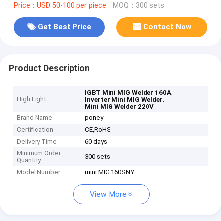
Price：USD 50-100 per piece
MOQ：300 sets
Get Best Price
Contact Now
Product Description
,
IGBT Mini MIG Welder 160A
High Light
,
Inverter Mini MIG Welder
Mini MIG Welder 220V
Brand Name
poney
Certification
CE,RoHS
Delivery Time
60 days
Minimum Order
300 sets
Quantity
Model Number
mini MIG 160SNY
View More