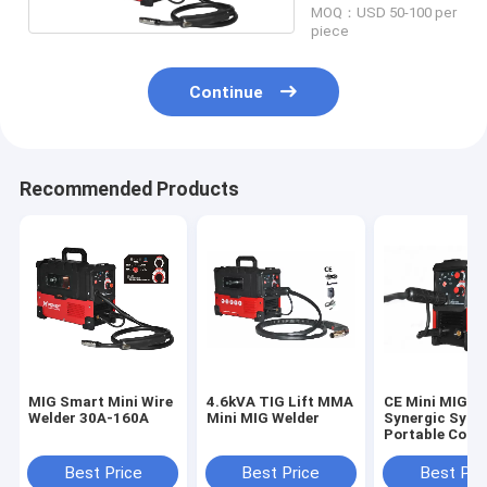
MOQ：USD 50-100 per
piece
Continue
Recommended Products
MIG Smart Mini Wire
4.6kVA TIG Lift MMA
CE Mini MIG W
Welder 30A-160A
Mini MIG Welder
Synergic Syst
Portable Co2
Welding Machi
Best Price
Best Price
Best Pri