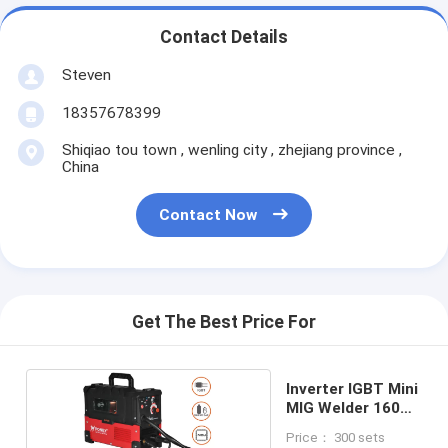
Contact Details
Steven
18357678399
Shiqiao tou town , wenling city , zhejiang province ,
China
Contact Now
Get The Best Price For
Inverter IGBT Mini
MIG Welder 160A
220V
Price： 300 sets